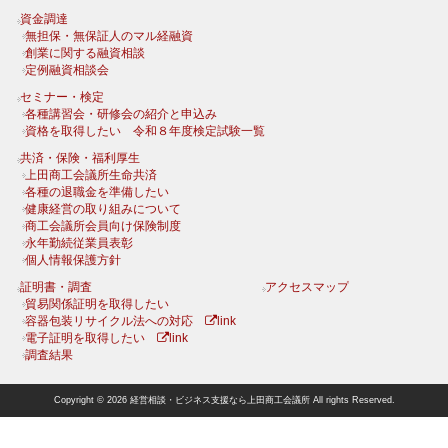
資金調達
無担保・無保証人のマル経融資
創業に関する融資相談
定例融資相談会
セミナー・検定
各種講習会・研修会の紹介と申込み
資格を取得したい 令和８年度検定試験一覧
共済・保険・福利厚生
上田商工会議所生命共済
各種の退職金を準備したい
健康経営の取り組みについて
商工会議所会員向け保険制度
永年勤続従業員表彰
個人情報保護方針
証明書・調査
アクセスマップ
貿易関係証明を取得したい
容器包装リサイクル法への対応
link
電子証明を取得したい
link
調査結果
Copyright © 2026 経営相談・ビジネス支援なら上田商工会議所 All rights Reserved.