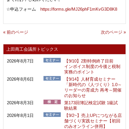
☆
申込フォーム
https://forms.gle/MJ26phF1mKvG3D8K8
« 前のページ
次のページ »
上田商工会議所トピックス
2026年8月7日
【9/10】2割特例終了目前
インボイス制度の今後と税制
実務のポイント
2026年8月6日
【9/14】人材育成セミナー
「新時代の《人づくり》1.0～
リーダーの育成力 再考～開催
のお知らせ
2026年8月3日
第173回簿記検定試験 1級試
験結果
2026年8月1日
【9/2~】売上UPにつながる店
舗づくり実践セミナー【初回
のみオンライン併用】