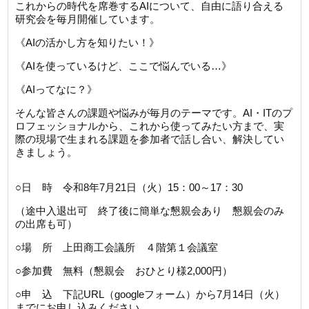
これからの時代を席巻する
AI
について、自由に語り合える
研究会を毎月開催しています。
《
AI
の活かし方を知りたい！》
《
AI
を使っているけど、ここで悩んでいる
…
》
《
AI
ってなに？》
そんな皆さんの課題や悩みが毎月のテーマです。
AI
・
IT
のプ
ロフェッショナルから、これから使ってみたい方まで、実
際の現場で生まれる課題を参加者で話し合い、解決してい
きましょう。
○
日 時 令和8年7月21日（火）
15
：
00
～
17
：
30
（途中入退出可 終了後に簡単な懇親会あり 懇親会のみ
の出席も可）
○
場 所 上田商工会議所 ４階第１会議室
○
参加費 無料（懇親会 おひとり様
2,000
円）
○
申 込 下記
URL
（
google
フォーム）から7月14日（火）
までにお申し込みください。