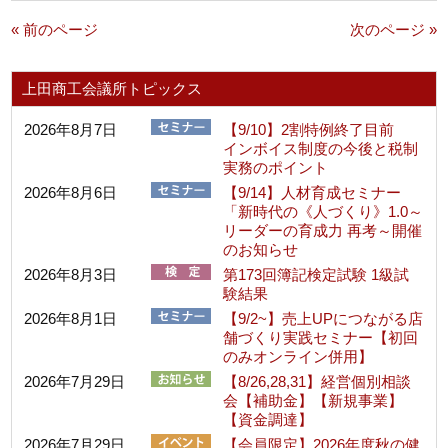
« 前のページ
次のページ »
上田商工会議所トピックス
2026年8月7日
【9/10】2割特例終了目前
インボイス制度の今後と税制
実務のポイント
2026年8月6日
【9/14】人材育成セミナー
「新時代の《人づくり》1.0～
リーダーの育成力 再考～開催
のお知らせ
2026年8月3日
第173回簿記検定試験 1級試
験結果
2026年8月1日
【9/2~】売上UPにつながる店
舗づくり実践セミナー【初回
のみオンライン併用】
2026年7月29日
【8/26,28,31】経営個別相談
会【補助金】【新規事業】
【資金調達】
2026年7月29日
【会員限定】2026年度秋の健