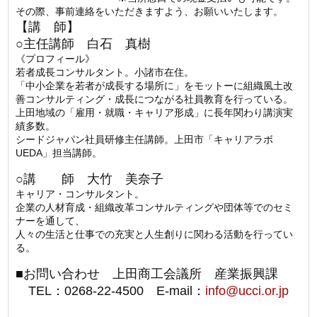
その際、事前連絡をいただきますよう、お願いいたします。
【講 師】
○主任講師 白石 真樹
《プロフィール》
若者成⾧コンサルタント。小諸市在住。
「中小企業を若者が成⾧する場所に」をモットーに組織風土改
善コンサルティング・成⾧につながる社員教育を行っている。
上田地域の「雇用・就職・キャリア形成」に⾧年関わり講演実
績多数。
シードジャパン社員研修主任講師。上田市「キャリアラボ
UEDA」担当講師。
○講 師 大竹 美奈子
キャリア・コンサルタント。
企業の人材育成・組織改革コンサルティングや団体等でのセミ
ナーを通して、
人々の生活と仕事での充実と人生創りに関わる活動を行ってい
る。
■お問い合わせ 上田商工会議所 産業振興課
TEL：0268-22-4500 E-mail：
info@ucci.or.jp