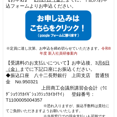
込フォームよりお申込ください。
※定員に達し次第、お申込を締め切らせていただきます。
令和8
年度 新入社員研修案内
【受講料のお支払いについて】お申込後、3
月6日
（金）
までに下記口座にお振込ください。
◆振込口座 八十二長野銀行 上田支店 普通預
金 No.950321
上田商工会議所講習会会計（ｳｴ
ﾀﾞｼｮｳｺｳｶｲｷﾞｼｮｺｳｼｭｳｶｲｶｲｹｲ）
登録番号：
T1100005004357
※恐れ入りますが、振込手数料は貴社に
てご負担いただきますようお願いいたします。
※当所窓口での現金支払いも可能です。