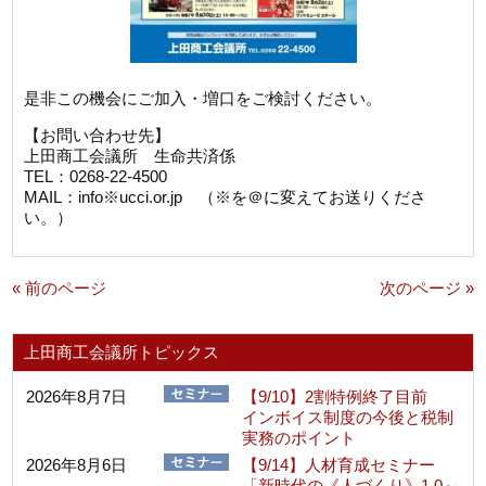
是非この機会にご加入・増口をご検討ください。
【お問い合わせ先】
上田商工会議所 生命共済係
TEL：0268-22-4500
MAIL：info※ucci.or.jp （※を＠に変えてお送りくださ
い。）
« 前のページ
次のページ »
上田商工会議所トピックス
2026年8月7日
【9/10】2割特例終了目前
インボイス制度の今後と税制
実務のポイント
2026年8月6日
【9/14】人材育成セミナー
「新時代の《人づくり》1.0～