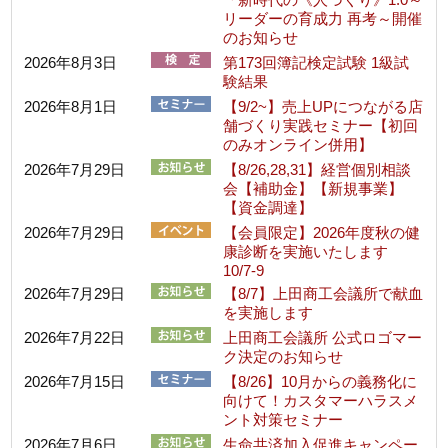
リーダーの育成力 再考～開催
のお知らせ
2026年8月3日
第173回簿記検定試験 1級試
験結果
2026年8月1日
【9/2~】売上UPにつながる店
舗づくり実践セミナー【初回
のみオンライン併用】
2026年7月29日
【8/26,28,31】経営個別相談
会【補助金】【新規事業】
【資金調達】
2026年7月29日
【会員限定】2026年度秋の健
康診断を実施いたします
10/7-9
2026年7月29日
【8/7】上田商工会議所で献血
を実施します
2026年7月22日
上田商工会議所 公式ロゴマー
ク決定のお知らせ
2026年7月15日
【8/26】10月からの義務化に
向けて！カスタマーハラスメ
ント対策セミナー
2026年7月6日
生命共済加入促進キャンペー