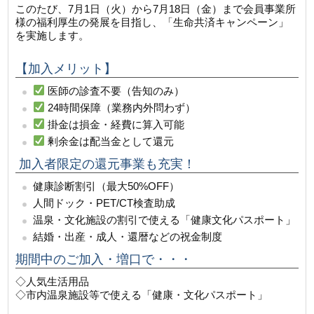
このたび、7月1日（火）から7月18日（金）まで会員事業所
様の福利厚生の発展を目指し、「生命共済キャンペーン」
を実施します。
【加入メリット】
医師の診査不要（告知のみ）
24時間保障（業務内外問わず）
掛金は損金・経費に算入可能
剰余金は配当金として還元
加入者限定の還元事業も充実！
健康診断割引（最大50%OFF）
人間ドック・PET/CT検査助成
温泉・文化施設の割引で使える「健康文化パスポート」
結婚・出産・成人・還暦などの祝金制度
期間中のご加入・増口で・・・
◇人気生活用品
◇市内温泉施設等で使える「健康・文化パスポート」