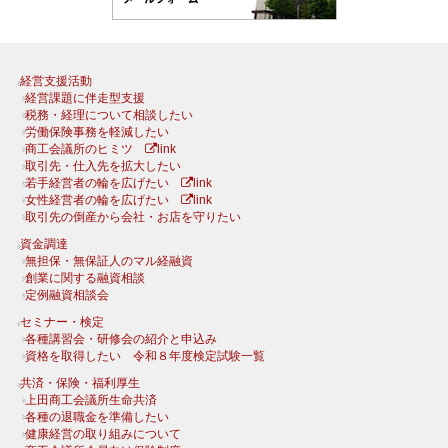
経営支援活動
経営課題に伴走型支援
税務・経理について相談したい
労働保険事務を軽減したい
商工会議所のヒミツ
link
取引先・仕入先を拡大したい
若手経営者の輪を広げたい
link
女性経営者の輪を広げたい
link
取引先の倒産から会社・お店を守りたい
資金調達
無担保・無保証人のマル経融資
創業に関する融資相談
定例融資相談会
セミナー・検定
各種講習会・研修会の紹介と申込み
資格を取得したい 令和８年度検定試験一覧
共済・保険・福利厚生
上田商工会議所生命共済
各種の退職金を準備したい
健康経営の取り組みについて