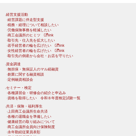
経営支援活動
経営課題に伴走型支援
税務・経理について相談したい
労働保険事務を軽減したい
商工会議所のヒミツ
link
取引先・仕入先を拡大したい
若手経営者の輪を広げたい
link
女性経営者の輪を広げたい
link
取引先の倒産から会社・お店を守りたい
資金調達
無担保・無保証人のマル経融資
創業に関する融資相談
定例融資相談会
セミナー・検定
各種講習会・研修会の紹介と申込み
資格を取得したい 令和８年度検定試験一覧
共済・保険・福利厚生
上田商工会議所生命共済
各種の退職金を準備したい
健康経営の取り組みについて
商工会議所会員向け保険制度
永年勤続従業員表彰